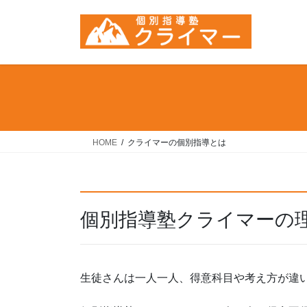
コ
ナ
ン
ビ
テ
ゲ
ン
ー
ツ
シ
へ
ョ
ス
ン
キ
に
ッ
移
HOME
クライマーの個別指導とは
プ
動
個別指導塾クライマーの
生徒さんは一人一人、得意科目や考え方が違