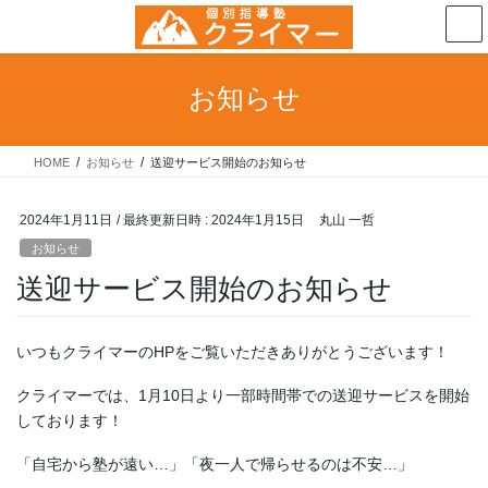
コ
ナ
ン
ビ
テ
ゲ
ン
ー
お知らせ
ツ
シ
へ
ョ
ス
ン
HOME
お知らせ
送迎サービス開始のお知らせ
キ
に
ッ
移
プ
動
2024年1月11日
/ 最終更新日時 :
2024年1月15日
丸山 一哲
お知らせ
送迎サービス開始のお知らせ
いつもクライマーのHPをご覧いただきありがとうございます！
クライマーでは、1月10日より一部時間帯での送迎サービスを開始
しております！
「自宅から塾が遠い…」「夜一人で帰らせるのは不安…」