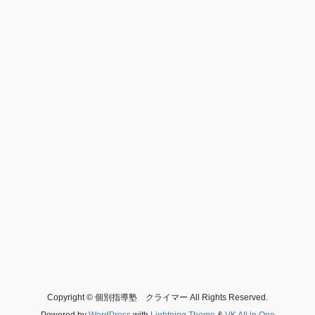
Copyright © 個別指導塾 クライマー All Rights Reserved.
Powered by
WordPress
with
Lightning Theme
&
VK All in One