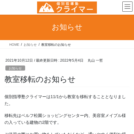
コ
ナ
ン
ビ
テ
ゲ
ン
ー
お知らせ
ツ
シ
へ
ョ
ス
ン
HOME
お知らせ
教室移転のお知らせ
キ
に
ッ
移
プ
動
2021年10月12日
/ 最終更新日時 :
2022年5月4日
丸山 一哲
お知らせ
教室移転のお知らせ
個別指導塾クライマーは11/1から教室を移転することとなりまし
た。
移転先はベルフ松園ショッピングセンター内、美容室メイプル様
の入っている建物の2階です。